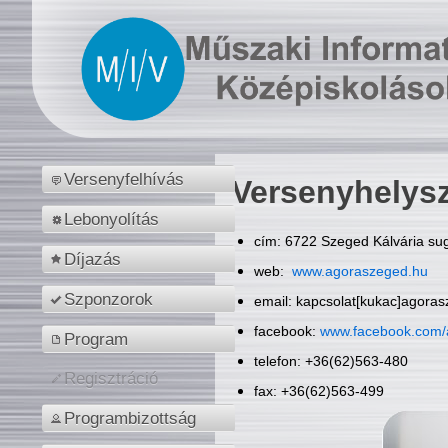
Versenyfelhívás
Versenyhelys
Lebonyolítás
cím: 6722 Szeged Kálvária sug
Díjazás
web:
www.agoraszeged.hu
Szponzorok
email: kapcsolat[kukac]agora
facebook:
www.facebook.com/
Program
telefon: +36(62)563-480
Regisztráció
fax: +36(62)563-499
Programbizottság