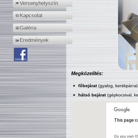
Versenyhelyszín
Kapcsolat
Galéria
Eredmények
Megközelítés:
főbejárat
(gyalog, kerékpárral
hátsó bejárat
(gépkocsival, ke
This page c
Do you own t