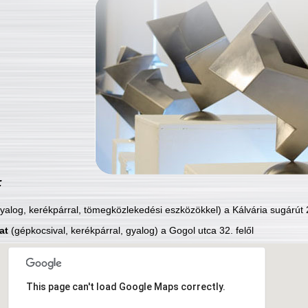
:
yalog, kerékpárral, tömegközlekedési eszközökkel) a Kálvária sugárút 2
at
(gépkocsival, kerékpárral, gyalog) a Gogol utca 32. felől
This page can't load Google Maps correctly.