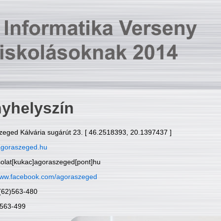
yhelyszín
zeged Kálvária sugárút 23. [ 46.2518393, 20.1397437 ]
goraszeged.hu
solat[kukac]agoraszeged[pont]hu
ww.facebook.com/agoraszeged
6(62)563-480
)563-499