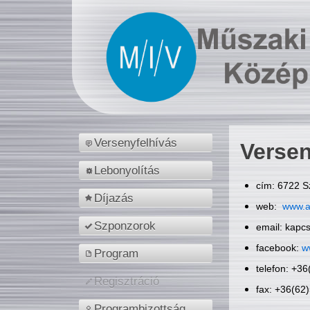
Versenyfelhívás
Versen
Lebonyolítás
cím: 6722 S
Díjazás
web:
www.a
Szponzorok
email: kapc
facebook:
w
Program
telefon: +3
Regisztráció
fax: +36(62
Programbizottság