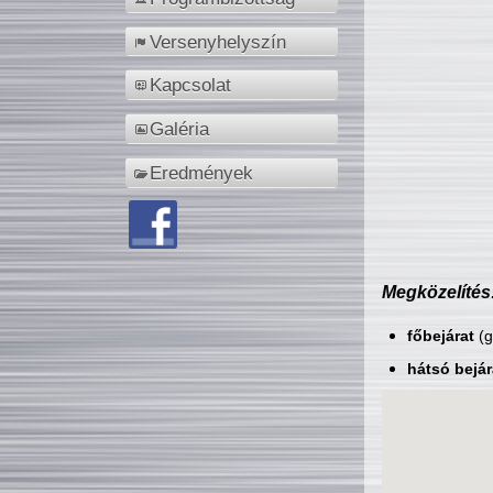
Versenyhelyszín
Kapcsolat
Galéria
Eredmények
Megközelítés
főbejárat
(g
hátsó bejár