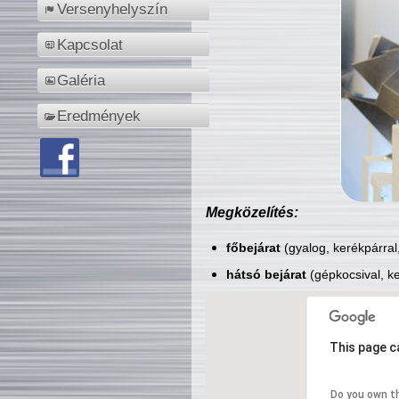
Versenyhelyszín
Kapcsolat
Galéria
Eredmények
Megközelítés:
főbejárat
(gyalog, kerékpárral
hátsó bejárat
(gépkocsival, ke
This page c
Do you own t