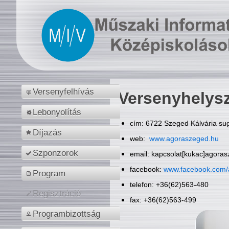
Versenyfelhívás
Versenyhelys
Lebonyolítás
cím: 6722 Szeged Kálvária sug
Díjazás
web:
www.agoraszeged.hu
Szponzorok
email: kapcsolat[kukac]agora
facebook:
www.facebook.com/
Program
telefon: +36(62)563-480
Regisztráció
fax: +36(62)563-499
Programbizottság