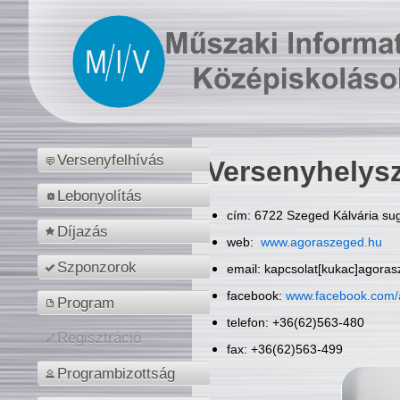
Versenyfelhívás
Versenyhelys
Lebonyolítás
cím: 6722 Szeged Kálvária sug
Díjazás
web:
www.agoraszeged.hu
Szponzorok
email: kapcsolat[kukac]agora
facebook:
www.facebook.com/
Program
telefon: +36(62)563-480
Regisztráció
fax: +36(62)563-499
Programbizottság