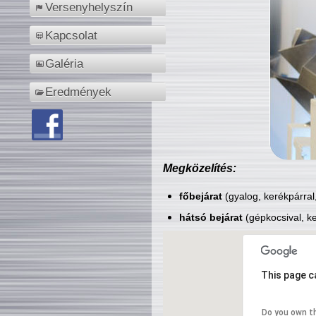
Versenyhelyszín
Kapcsolat
Galéria
Eredmények
Megközelítés:
főbejárat
(gyalog, kerékpárral
hátsó bejárat
(gépkocsival, ke
This page c
Do you own t