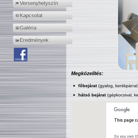
Versenyhelyszín
Kapcsolat
Galéria
Eredmények
Megközelítés:
főbejárat
(gyalog, kerékpárral
hátsó bejárat
(gépkocsival, ke
This page c
Do you own t