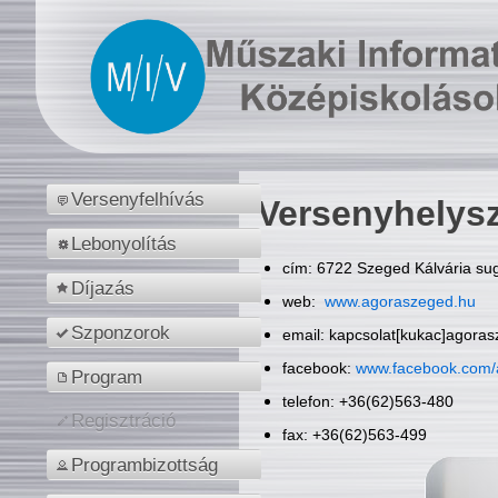
Versenyfelhívás
Versenyhelys
Lebonyolítás
cím: 6722 Szeged Kálvária sug
Díjazás
web:
www.agoraszeged.hu
Szponzorok
email: kapcsolat[kukac]agora
facebook:
www.facebook.com/
Program
telefon: +36(62)563-480
Regisztráció
fax: +36(62)563-499
Programbizottság