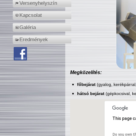
Versenyhelyszín
Kapcsolat
Galéria
Eredmények
Megközelítés:
főbejárat
(gyalog, kerékpárral
hátsó bejárat
(gépkocsival, ke
This page c
Do you own t