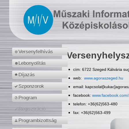
Versenyfelhívás
Versenyhelys
Lebonyolítás
cím: 6722 Szeged Kálvária sug
Díjazás
web:
www.agoraszeged.hu
Szponzorok
email: kapcsolat[kukac]agora
facebook:
www.facebook.com/
Program
telefon: +36(62)563-480
Regisztráció
fax: +36(62)563-499
Programbizottság