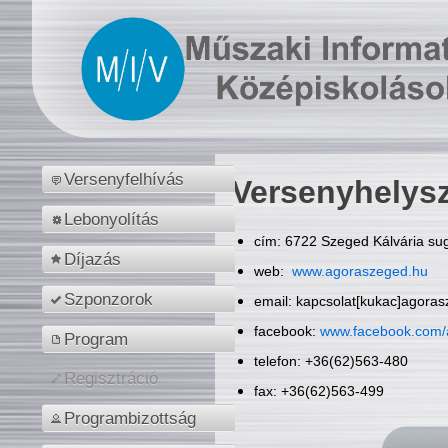
Versenyfelhívás
Versenyhelys
Lebonyolítás
cím: 6722 Szeged Kálvária sug
Díjazás
web:
www.agoraszeged.hu
Szponzorok
email: kapcsolat[kukac]agora
facebook:
www.facebook.com/
Program
telefon: +36(62)563-480
Regisztráció
fax: +36(62)563-499
Programbizottság