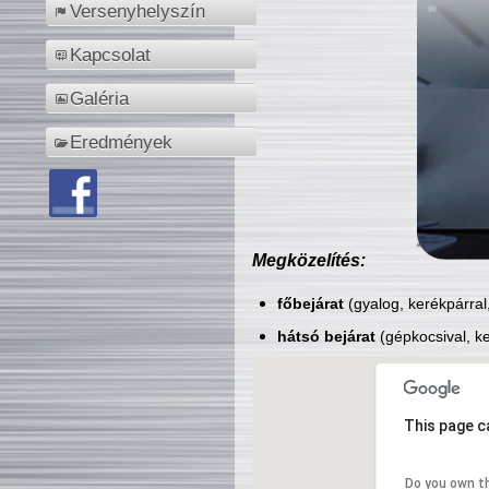
Versenyhelyszín
Kapcsolat
Galéria
Eredmények
Megközelítés:
főbejárat
(gyalog, kerékpárral
hátsó bejárat
(gépkocsival, ke
This page c
Do you own t