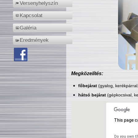
Versenyhelyszín
Kapcsolat
Galéria
Eredmények
Megközelítés:
főbejárat
(gyalog, kerékpárral
hátsó bejárat
(gépkocsival, ke
This page c
Do you own t