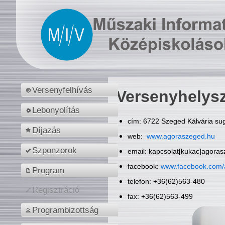
Versenyfelhívás
Versenyhelys
Lebonyolítás
cím: 6722 Szeged Kálvária sug
Díjazás
web:
www.agoraszeged.hu
Szponzorok
email: kapcsolat[kukac]agora
facebook:
www.facebook.com/
Program
telefon: +36(62)563-480
Regisztráció
fax: +36(62)563-499
Programbizottság