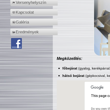
Versenyhelyszín
Kapcsolat
Galéria
Eredmények
Megközelítés:
főbejárat
(gyalog, kerékpárral
hátsó bejárat
(gépkocsival, ke
This page c
Do you own t