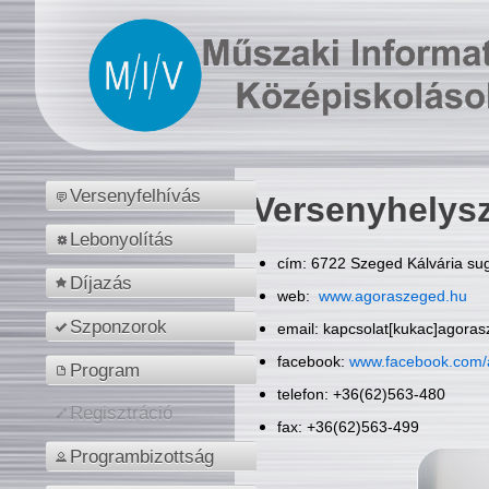
Versenyfelhívás
Versenyhelys
Lebonyolítás
cím: 6722 Szeged Kálvária sug
Díjazás
web:
www.agoraszeged.hu
Szponzorok
email: kapcsolat[kukac]agora
facebook:
www.facebook.com/
Program
telefon: +36(62)563-480
Regisztráció
fax: +36(62)563-499
Programbizottság