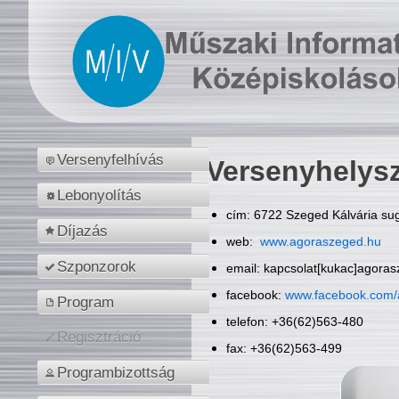
Versenyfelhívás
Versenyhelys
Lebonyolítás
cím: 6722 Szeged Kálvária sug
Díjazás
web:
www.agoraszeged.hu
Szponzorok
email: kapcsolat[kukac]agora
facebook:
www.facebook.com/
Program
telefon: +36(62)563-480
Regisztráció
fax: +36(62)563-499
Programbizottság