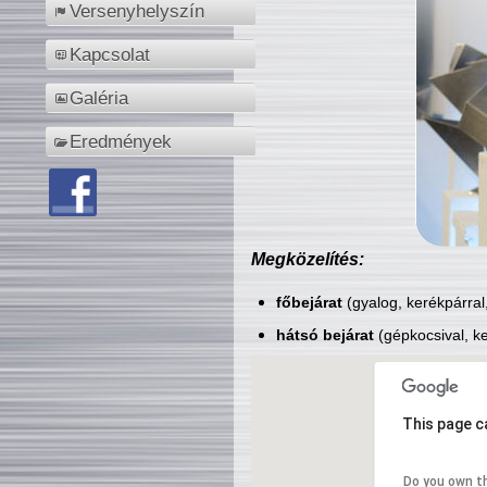
Versenyhelyszín
Kapcsolat
Galéria
Eredmények
Megközelítés:
főbejárat
(gyalog, kerékpárral
hátsó bejárat
(gépkocsival, ke
This page c
Do you own t