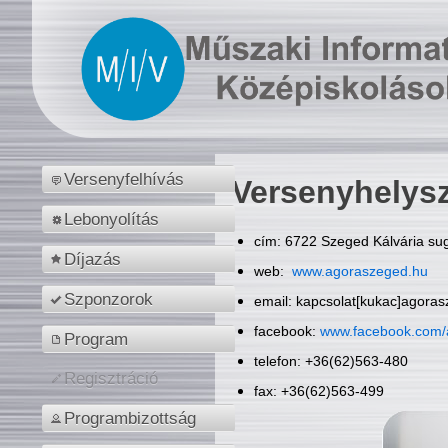
Versenyfelhívás
Versenyhelys
Lebonyolítás
cím: 6722 Szeged Kálvária sug
Díjazás
web:
www.agoraszeged.hu
Szponzorok
email: kapcsolat[kukac]agora
facebook:
www.facebook.com/
Program
telefon: +36(62)563-480
Regisztráció
fax: +36(62)563-499
Programbizottság