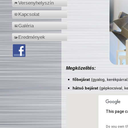
Versenyhelyszín
Kapcsolat
Galéria
Eredmények
Megközelítés:
főbejárat
(gyalog, kerékpárral
hátsó bejárat
(gépkocsival, ke
This page c
Do you own t