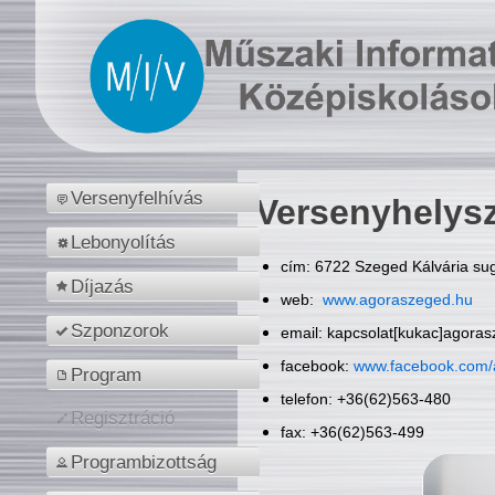
Versenyfelhívás
Versenyhelys
Lebonyolítás
cím: 6722 Szeged Kálvária sug
Díjazás
web:
www.agoraszeged.hu
Szponzorok
email: kapcsolat[kukac]agora
facebook:
www.facebook.com/
Program
telefon: +36(62)563-480
Regisztráció
fax: +36(62)563-499
Programbizottság