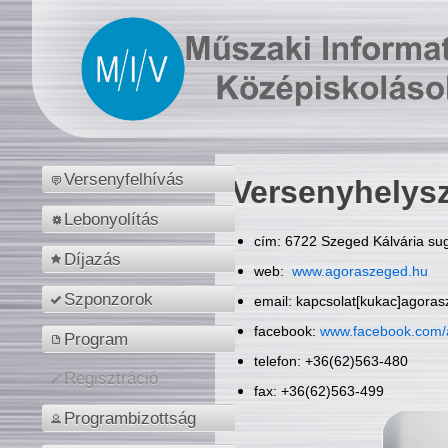
Versenyfelhívás
Versenyhelys
Lebonyolítás
cím: 6722 Szeged Kálvária sug
Díjazás
web:
www.agoraszeged.hu
Szponzorok
email: kapcsolat[kukac]agora
facebook:
www.facebook.com/
Program
telefon: +36(62)563-480
Regisztráció
fax: +36(62)563-499
Programbizottság