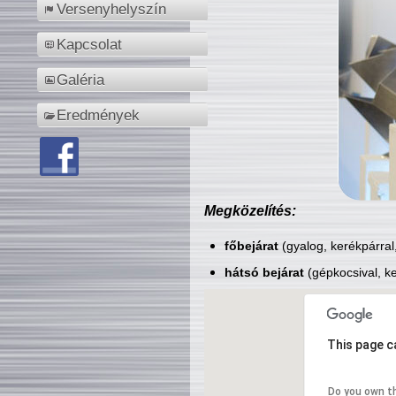
Versenyhelyszín
Kapcsolat
Galéria
Eredmények
Megközelítés:
főbejárat
(gyalog, kerékpárral
hátsó bejárat
(gépkocsival, ke
This page c
Do you own t