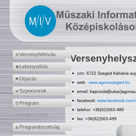
Versenyfelhívás
Versenyhelys
Lebonyolítás
cím: 6722 Szeged Kálvária sug
Díjazás
web:
www.agoraszeged.hu
Szponzorok
email: kapcsolat[kukac]agora
facebook:
www.facebook.com/
Program
telefon: +36(62)563-480
Regisztráció
fax: +36(62)563-499
Programbizottság