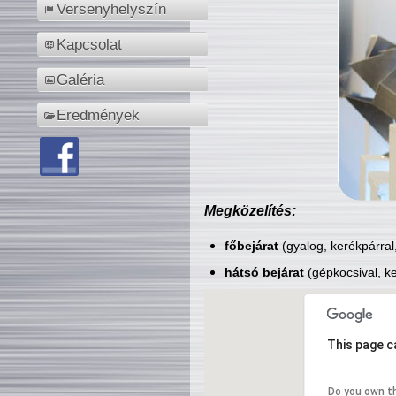
Versenyhelyszín
Kapcsolat
Galéria
Eredmények
Megközelítés:
főbejárat
(gyalog, kerékpárral
hátsó bejárat
(gépkocsival, ke
This page c
Do you own t