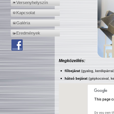
Versenyhelyszín
Kapcsolat
Galéria
Eredmények
Megközelítés:
főbejárat
(gyalog, kerékpárral
hátsó bejárat
(gépkocsival, ke
This page c
Do you own t