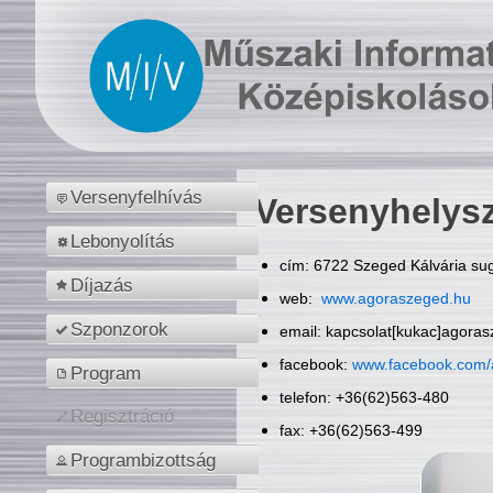
Versenyfelhívás
Versenyhelys
Lebonyolítás
cím: 6722 Szeged Kálvária sug
Díjazás
web:
www.agoraszeged.hu
Szponzorok
email: kapcsolat[kukac]agora
facebook:
www.facebook.com/
Program
telefon: +36(62)563-480
Regisztráció
fax: +36(62)563-499
Programbizottság