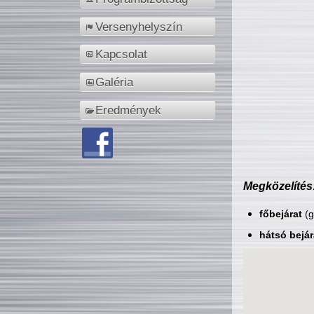
Versenyhelyszín
Kapcsolat
Galéria
Eredmények
Megközelítés
főbejárat
(g
hátsó bejár