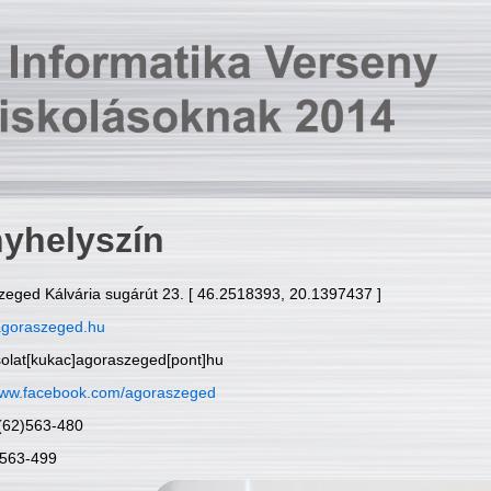
yhelyszín
zeged Kálvária sugárút 23. [ 46.2518393, 20.1397437 ]
goraszeged.hu
solat[kukac]agoraszeged[pont]hu
ww.facebook.com/agoraszeged
6(62)563-480
)563-499