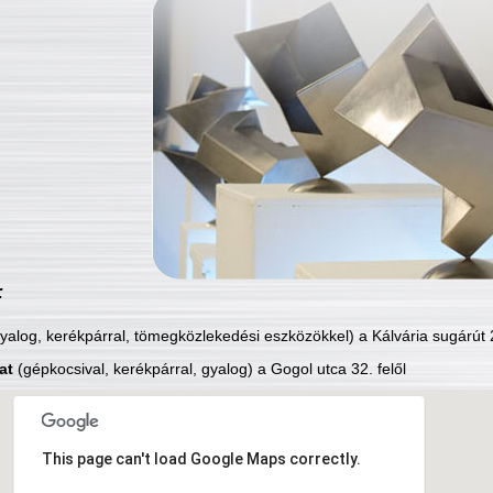
:
yalog, kerékpárral, tömegközlekedési eszközökkel) a Kálvária sugárút 2
at
(gépkocsival, kerékpárral, gyalog) a Gogol utca 32. felől
This page can't load Google Maps correctly.