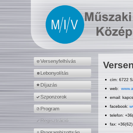
Versenyfelhívás
Versen
Lebonyolítás
cím: 6722 S
Díjazás
web:
www.a
Szponzorok
email: kapc
facebook:
w
Program
telefon: +3
Regisztráció
fax: +36(62
Programbizottság