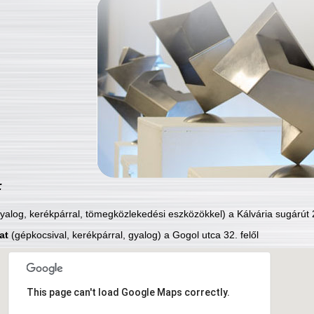
:
yalog, kerékpárral, tömegközlekedési eszközökkel) a Kálvária sugárút 2
at
(gépkocsival, kerékpárral, gyalog) a Gogol utca 32. felől
This page can't load Google Maps correctly.