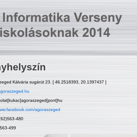
yhelyszín
zeged Kálvária sugárút 23. [ 46.2518393, 20.1397437 ]
goraszeged.hu
solat[kukac]agoraszeged[pont]hu
ww.facebook.com/agoraszeged
6(62)563-480
)563-499