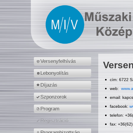
Versenyfelhívás
Versen
Lebonyolítás
cím: 6722 S
Díjazás
web:
www.a
Szponzorok
email: kapc
facebook:
w
Program
telefon: +3
Regisztráció
fax: +36(62
Programbizottság