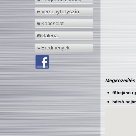
Versenyhelyszín
Kapcsolat
Galéria
Eredmények
Megközelítés
főbejárat
(g
hátsó bejár