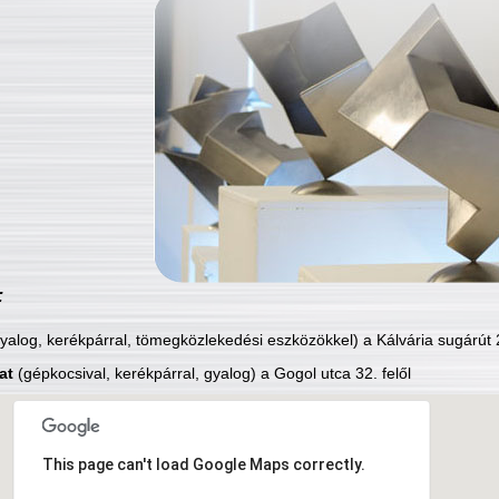
:
yalog, kerékpárral, tömegközlekedési eszközökkel) a Kálvária sugárút 2
at
(gépkocsival, kerékpárral, gyalog) a Gogol utca 32. felől
This page can't load Google Maps correctly.