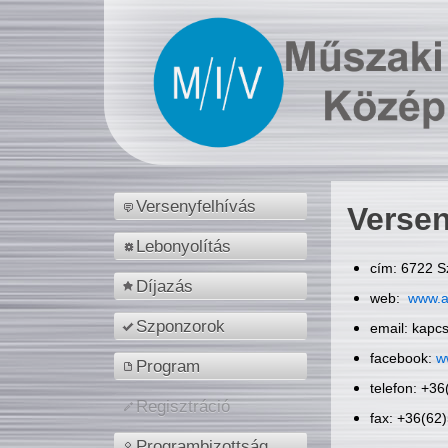
Versenyfelhívás
Versen
Lebonyolítás
cím: 6722 S
Díjazás
web:
www.a
Szponzorok
email: kapc
facebook:
w
Program
telefon: +3
Regisztráció
fax: +36(62
Programbizottság