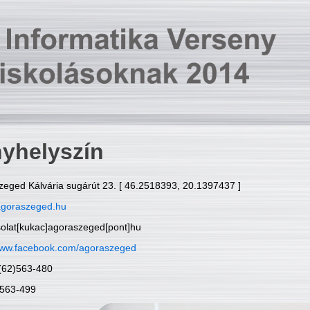
yhelyszín
zeged Kálvária sugárút 23. [ 46.2518393, 20.1397437 ]
goraszeged.hu
solat[kukac]agoraszeged[pont]hu
ww.facebook.com/agoraszeged
6(62)563-480
)563-499