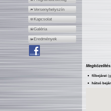
Versenyhelyszín
Kapcsolat
Galéria
Eredmények
Megközelítés
főbejárat
(g
hátsó bejár