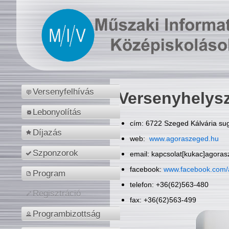
Versenyfelhívás
Versenyhelys
Lebonyolítás
cím: 6722 Szeged Kálvária sug
Díjazás
web:
www.agoraszeged.hu
Szponzorok
email: kapcsolat[kukac]agora
facebook:
www.facebook.com/
Program
telefon: +36(62)563-480
Regisztráció
fax: +36(62)563-499
Programbizottság