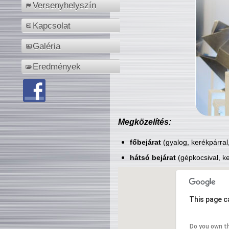
Versenyhelyszín
Kapcsolat
Galéria
Eredmények
Megközelítés:
főbejárat
(gyalog, kerékpárral
hátsó bejárat
(gépkocsival, ke
This page c
Do you own t