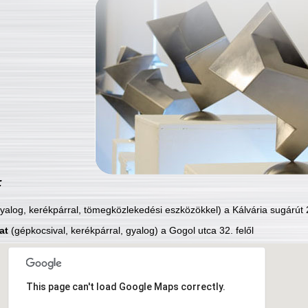
:
yalog, kerékpárral, tömegközlekedési eszközökkel) a Kálvária sugárút 2
at
(gépkocsival, kerékpárral, gyalog) a Gogol utca 32. felől
This page can't load Google Maps correctly.