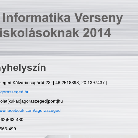
yhelyszín
zeged Kálvária sugárút 23. [ 46.2518393, 20.1397437 ]
goraszeged.hu
solat[kukac]agoraszeged[pont]hu
ww.facebook.com/agoraszeged
6(62)563-480
)563-499