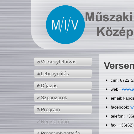
Versenyfelhívás
Versen
Lebonyolítás
cím: 6722 S
Díjazás
web:
www.a
Szponzorok
email: kapc
facebook:
w
Program
telefon: +3
Regisztráció
fax: +36(62
Programbizottság