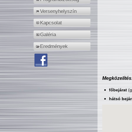
Versenyhelyszín
Kapcsolat
Galéria
Eredmények
Megközelítés
főbejárat
(g
hátsó bejár