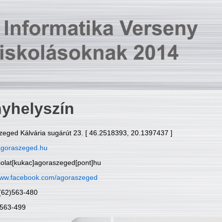
yhelyszín
zeged Kálvária sugárút 23. [ 46.2518393, 20.1397437 ]
goraszeged.hu
solat[kukac]agoraszeged[pont]hu
ww.facebook.com/agoraszeged
6(62)563-480
)563-499