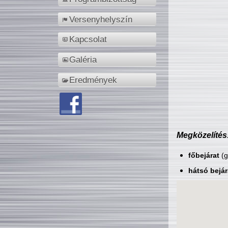
Versenyhelyszín
Kapcsolat
Galéria
Eredmények
Megközelítés
főbejárat
(g
hátsó bejár