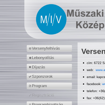
Versenyfelhívás
Versen
Lebonyolítás
cím: 6722 S
Díjazás
web:
www.a
Szponzorok
email: kapc
facebook:
w
Program
telefon: +3
Regisztráció
fax: +36(62
Programbizottság