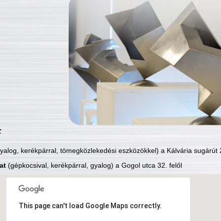
:
yalog, kerékpárral, tömegközlekedési eszközökkel) a Kálvária sugárút 2
at
(gépkocsival, kerékpárral, gyalog) a Gogol utca 32. felől
This page can't load Google Maps correctly.