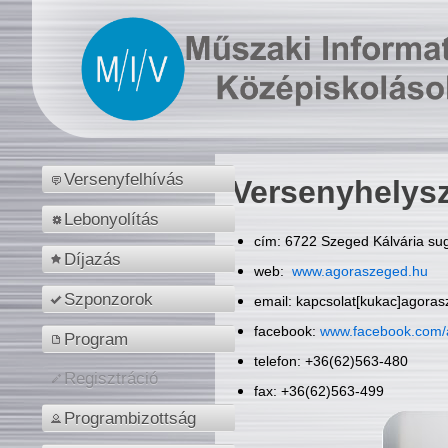
Versenyfelhívás
Versenyhelys
Lebonyolítás
cím: 6722 Szeged Kálvária sug
Díjazás
web:
www.agoraszeged.hu
Szponzorok
email: kapcsolat[kukac]agora
facebook:
www.facebook.com/
Program
telefon: +36(62)563-480
Regisztráció
fax: +36(62)563-499
Programbizottság