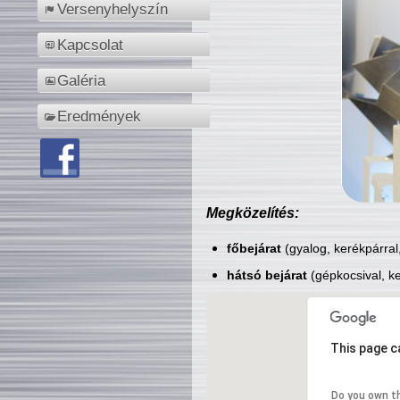
Versenyhelyszín
Kapcsolat
Galéria
Eredmények
Megközelítés:
főbejárat
(gyalog, kerékpárral
hátsó bejárat
(gépkocsival, ke
This page c
Do you own t