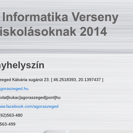
yhelyszín
zeged Kálvária sugárút 23. [ 46.2518393, 20.1397437 ]
goraszeged.hu
solat[kukac]agoraszeged[pont]hu
ww.facebook.com/agoraszeged
6(62)563-480
)563-499