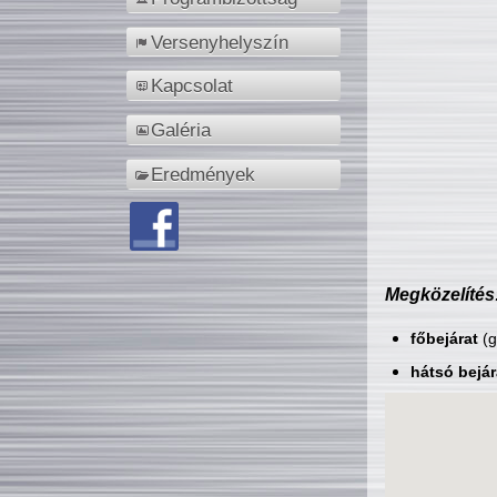
Versenyhelyszín
Kapcsolat
Galéria
Eredmények
Megközelítés
főbejárat
(g
hátsó bejár