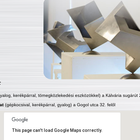
:
yalog, kerékpárral, tömegközlekedési eszközökkel) a Kálvária sugárút 2
at
(gépkocsival, kerékpárral, gyalog) a Gogol utca 32. felől
This page can't load Google Maps correctly.