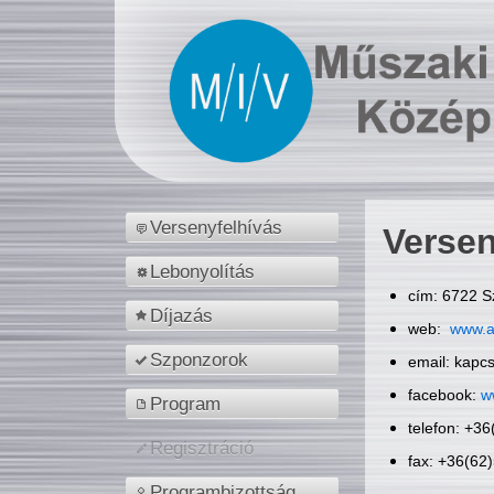
Versenyfelhívás
Versen
Lebonyolítás
cím: 6722 S
Díjazás
web:
www.a
Szponzorok
email: kapc
facebook:
w
Program
telefon: +3
Regisztráció
fax: +36(62
Programbizottság