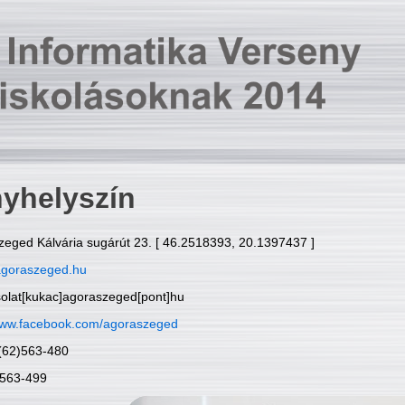
yhelyszín
zeged Kálvária sugárút 23. [ 46.2518393, 20.1397437 ]
goraszeged.hu
solat[kukac]agoraszeged[pont]hu
ww.facebook.com/agoraszeged
6(62)563-480
)563-499