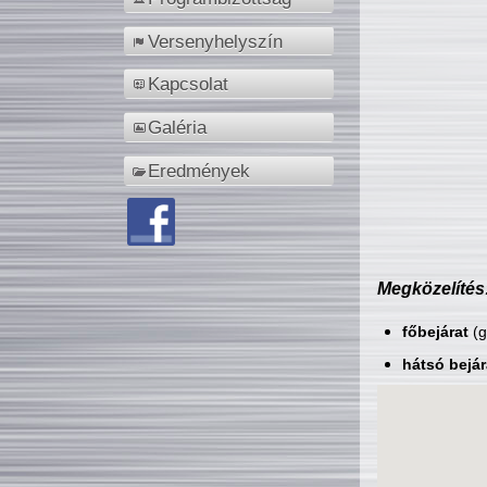
Versenyhelyszín
Kapcsolat
Galéria
Eredmények
Megközelítés
főbejárat
(g
hátsó bejár