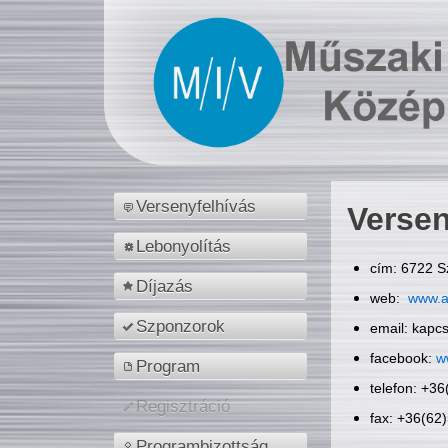
Versenyfelhívás
Versen
Lebonyolítás
cím: 6722 S
Díjazás
web:
www.a
Szponzorok
email: kapc
facebook:
w
Program
telefon: +3
Regisztráció
fax: +36(62
Programbizottság