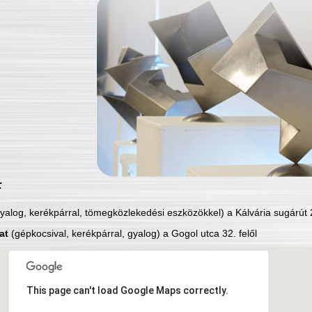
:
yalog, kerékpárral, tömegközlekedési eszközökkel) a Kálvária sugárút 2
at
(gépkocsival, kerékpárral, gyalog) a Gogol utca 32. felől
This page can't load Google Maps correctly.