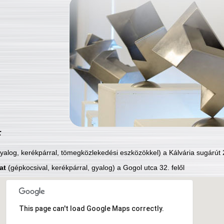
:
yalog, kerékpárral, tömegközlekedési eszközökkel) a Kálvária sugárút 2
at
(gépkocsival, kerékpárral, gyalog) a Gogol utca 32. felől
This page can't load Google Maps correctly.