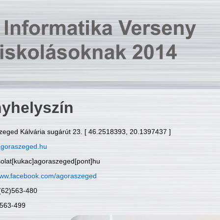
yhelyszín
zeged Kálvária sugárút 23. [ 46.2518393, 20.1397437 ]
goraszeged.hu
solat[kukac]agoraszeged[pont]hu
ww.facebook.com/agoraszeged
6(62)563-480
)563-499