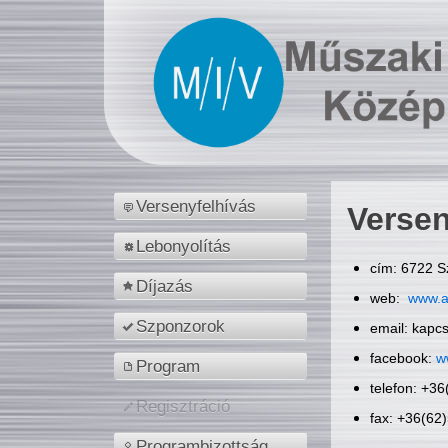
Versenyfelhívás
Versen
Lebonyolítás
cím: 6722 S
Díjazás
web:
www.a
Szponzorok
email: kapc
facebook:
w
Program
telefon: +3
Regisztráció
fax: +36(62
Programbizottság