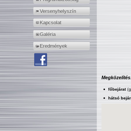
Versenyhelyszín
Kapcsolat
Galéria
Eredmények
Megközelítés
főbejárat
(g
hátsó bejár