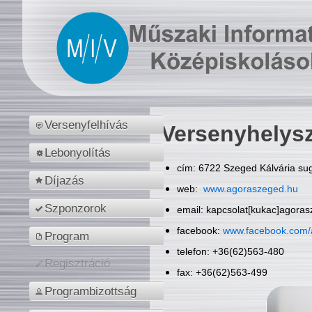
Versenyfelhívás
Versenyhelys
Lebonyolítás
cím: 6722 Szeged Kálvária sug
Díjazás
web:
www.agoraszeged.hu
Szponzorok
email: kapcsolat[kukac]agora
facebook:
www.facebook.com/
Program
telefon: +36(62)563-480
Regisztráció
fax: +36(62)563-499
Programbizottság