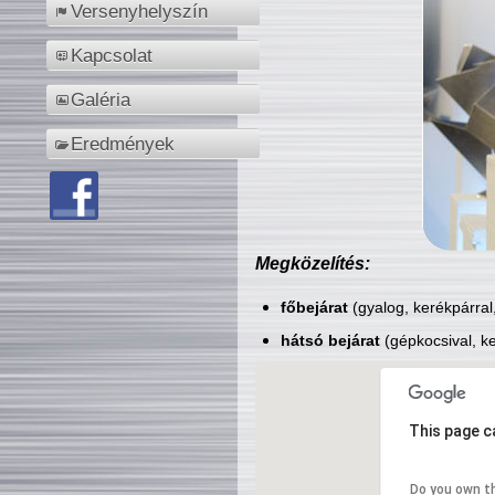
Versenyhelyszín
Kapcsolat
Galéria
Eredmények
Megközelítés:
főbejárat
(gyalog, kerékpárral
hátsó bejárat
(gépkocsival, ke
This page c
Do you own t