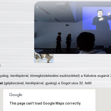
:
yalog, kerékpárral, tömegközlekedési eszközökkel) a Kálvária sugárút 2
at
(gépkocsival, kerékpárral, gyalog) a Gogol utca 32. felől
This page can't load Google Maps correctly.