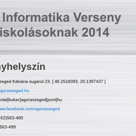
yhelyszín
zeged Kálvária sugárút 23. [ 46.2518393, 20.1397437 ]
goraszeged.hu
solat[kukac]agoraszeged[pont]hu
ww.facebook.com/agoraszeged
6(62)563-480
)563-499