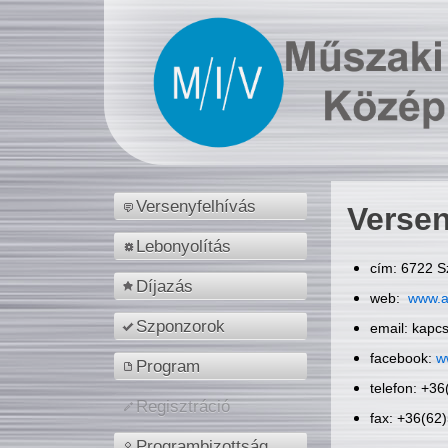
Versenyfelhívás
Versen
Lebonyolítás
cím: 6722 S
Díjazás
web:
www.a
Szponzorok
email: kapc
facebook:
w
Program
telefon: +3
Regisztráció
fax: +36(62
Programbizottság