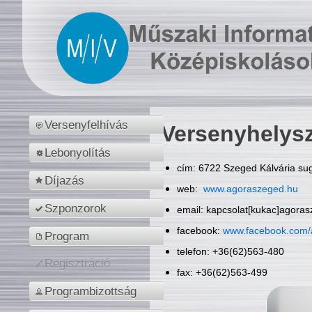
Versenyfelhívás
Versenyhelys
Lebonyolítás
cím: 6722 Szeged Kálvária sug
Díjazás
web:
www.agoraszeged.hu
Szponzorok
email: kapcsolat[kukac]agora
facebook:
www.facebook.com/
Program
telefon: +36(62)563-480
Regisztráció
fax: +36(62)563-499
Programbizottság