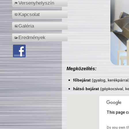
Versenyhelyszín
Kapcsolat
Galéria
Eredmények
Megközelítés:
főbejárat
(gyalog, kerékpárral
hátsó bejárat
(gépkocsival, ke
This page c
Do you own t