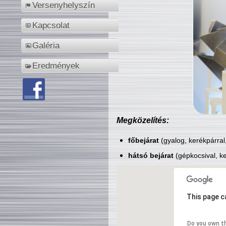
Versenyhelyszín
Kapcsolat
Galéria
Eredmények
Megközelítés:
főbejárat
(gyalog, kerékpárral
hátsó bejárat
(gépkocsival, ke
This page c
Do you own t