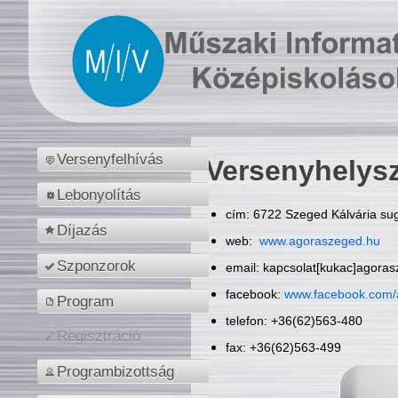
Versenyfelhívás
Versenyhelys
Lebonyolítás
cím: 6722 Szeged Kálvária sug
Díjazás
web:
www.agoraszeged.hu
Szponzorok
email: kapcsolat[kukac]agora
facebook:
www.facebook.com/
Program
telefon: +36(62)563-480
Regisztráció
fax: +36(62)563-499
Programbizottság