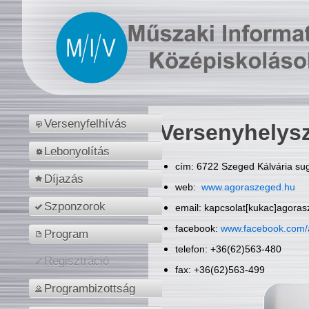
Versenyfelhívás
Versenyhelys
Lebonyolítás
cím: 6722 Szeged Kálvária sug
Díjazás
web:
www.agoraszeged.hu
Szponzorok
email: kapcsolat[kukac]agora
facebook:
www.facebook.com/
Program
telefon: +36(62)563-480
Regisztráció
fax: +36(62)563-499
Programbizottság