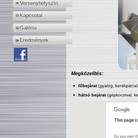
Versenyhelyszín
Kapcsolat
Galéria
Eredmények
Megközelítés:
főbejárat
(gyalog, kerékpárral
hátsó bejárat
(gépkocsival, ke
This page c
Do you own t