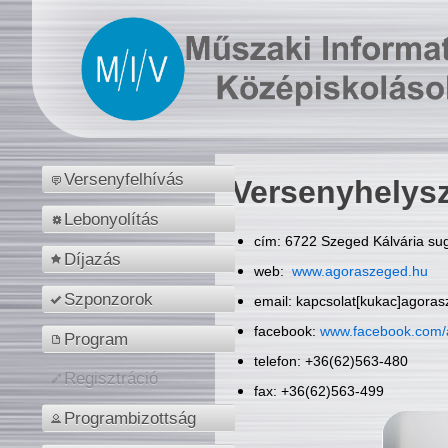
Versenyfelhívás
Versenyhelys
Lebonyolítás
cím: 6722 Szeged Kálvária sug
Díjazás
web:
www.agoraszeged.hu
Szponzorok
email: kapcsolat[kukac]agora
facebook:
www.facebook.com/
Program
telefon: +36(62)563-480
Regisztráció
fax: +36(62)563-499
Programbizottság