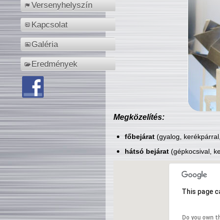
Versenyhelyszín
Kapcsolat
Galéria
Eredmények
Megközelítés:
főbejárat
(gyalog, kerékpárral
hátsó bejárat
(gépkocsival, ke
This page c
Do you own t