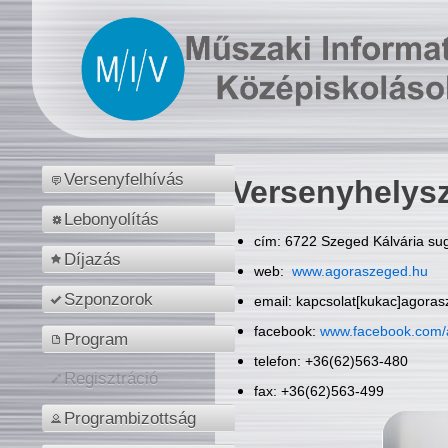
Versenyfelhívás
Versenyhelys
Lebonyolítás
cím: 6722 Szeged Kálvária sug
Díjazás
web:
www.agoraszeged.hu
Szponzorok
email: kapcsolat[kukac]agora
facebook:
www.facebook.com/
Program
telefon: +36(62)563-480
Regisztráció
fax: +36(62)563-499
Programbizottság