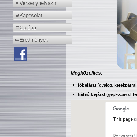
Versenyhelyszín
Kapcsolat
Galéria
Eredmények
Megközelítés:
főbejárat
(gyalog, kerékpárral
hátsó bejárat
(gépkocsival, ke
This page c
Do you own t