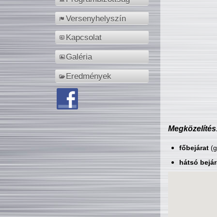
Versenyhelyszín
Kapcsolat
Galéria
Eredmények
Megközelítés
főbejárat
(g
hátsó bejár