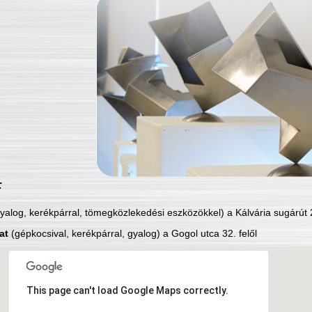
:
yalog, kerékpárral, tömegközlekedési eszközökkel) a Kálvária sugárút 2
at
(gépkocsival, kerékpárral, gyalog) a Gogol utca 32. felől
This page can't load Google Maps correctly.