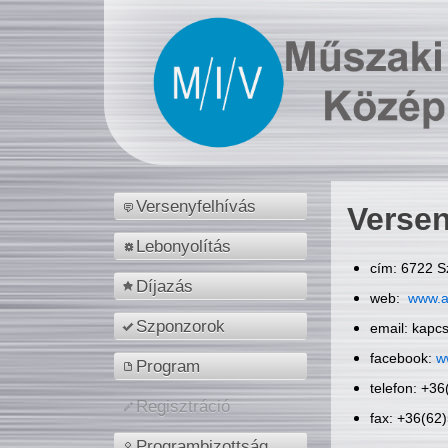
Versenyfelhívás
Versen
Lebonyolítás
cím: 6722 S
Díjazás
web:
www.a
Szponzorok
email: kapc
facebook:
w
Program
telefon: +3
Regisztráció
fax: +36(62
Programbizottság