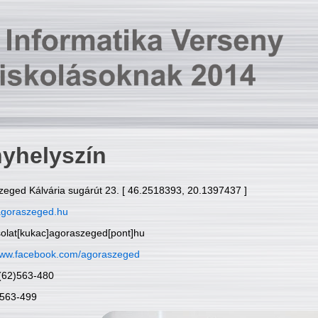
yhelyszín
zeged Kálvária sugárút 23. [ 46.2518393, 20.1397437 ]
goraszeged.hu
solat[kukac]agoraszeged[pont]hu
ww.facebook.com/agoraszeged
6(62)563-480
)563-499