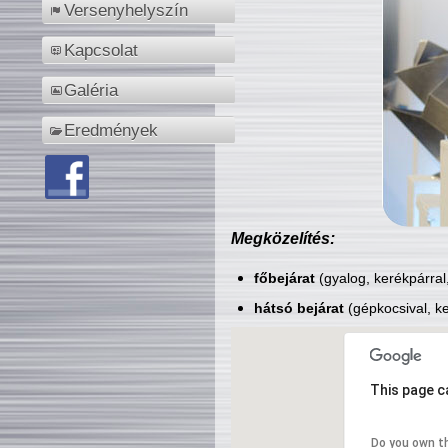
Versenyhelyszín
Kapcsolat
Galéria
Eredmények
Megközelítés:
főbejárat
(gyalog, kerékpárral
hátsó bejárat
(gépkocsival, ke
This page c
Do you own t