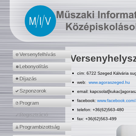
Versenyfelhívás
Versenyhelys
Lebonyolítás
cím: 6722 Szeged Kálvária sug
Díjazás
web:
www.agoraszeged.hu
Szponzorok
email: kapcsolat[kukac]agora
facebook:
www.facebook.com/
Program
telefon: +36(62)563-480
Regisztráció
fax: +36(62)563-499
Programbizottság