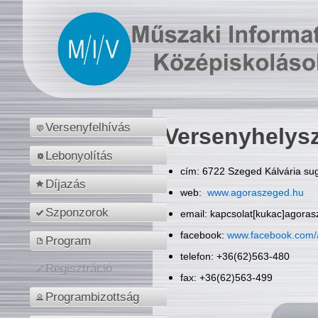
Versenyfelhívás
Versenyhelys
Lebonyolítás
cím: 6722 Szeged Kálvária sug
Díjazás
web:
www.agoraszeged.hu
Szponzorok
email: kapcsolat[kukac]agora
facebook:
www.facebook.com/
Program
telefon: +36(62)563-480
Regisztráció
fax: +36(62)563-499
Programbizottság