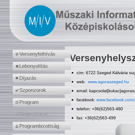
Versenyfelhívás
Versenyhelys
Lebonyolítás
cím: 6722 Szeged Kálvária sug
Díjazás
web:
www.agoraszeged.hu
Szponzorok
email: kapcsolat[kukac]agora
facebook:
www.facebook.com/
Program
telefon: +36(62)563-480
Regisztráció
fax: +36(62)563-499
Programbizottság