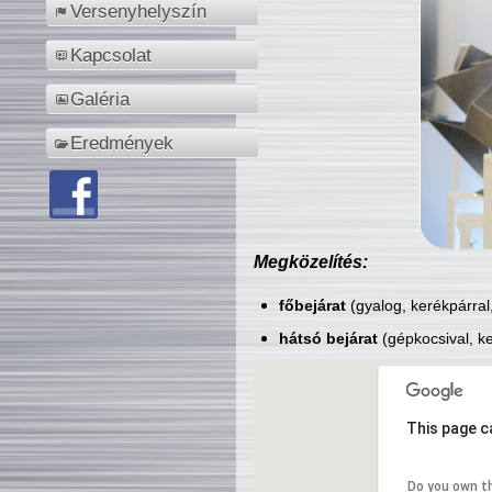
Versenyhelyszín
Kapcsolat
Galéria
Eredmények
Megközelítés:
főbejárat
(gyalog, kerékpárral
hátsó bejárat
(gépkocsival, ke
This page c
Do you own t