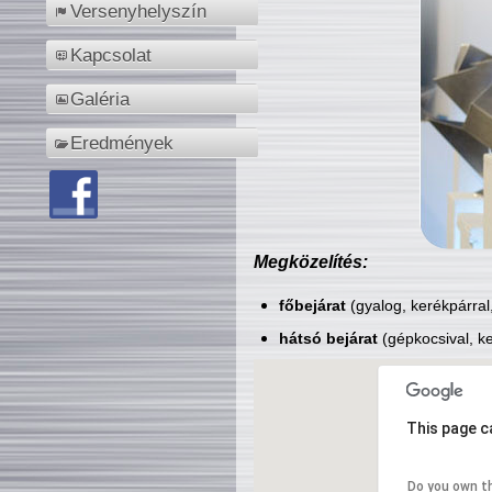
Versenyhelyszín
Kapcsolat
Galéria
Eredmények
Megközelítés:
főbejárat
(gyalog, kerékpárral
hátsó bejárat
(gépkocsival, ke
This page c
Do you own t