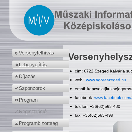
Versenyfelhívás
Versenyhelys
Lebonyolítás
cím: 6722 Szeged Kálvária sug
Díjazás
web:
www.agoraszeged.hu
Szponzorok
email: kapcsolat[kukac]agora
facebook:
www.facebook.com/
Program
telefon: +36(62)563-480
Regisztráció
fax: +36(62)563-499
Programbizottság