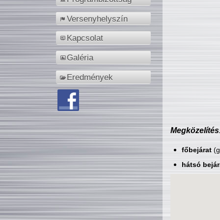
Versenyhelyszín
Kapcsolat
Galéria
Eredmények
Megközelítés
főbejárat
(g
hátsó bejár