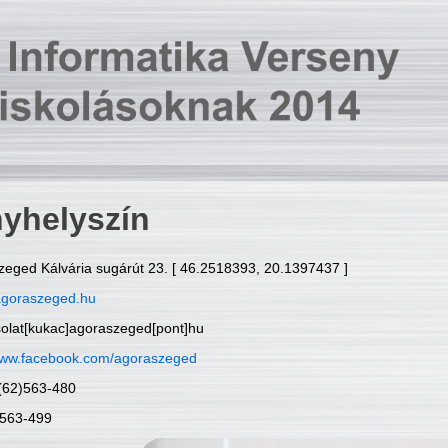
yhelyszín
zeged Kálvária sugárút 23. [ 46.2518393, 20.1397437 ]
goraszeged.hu
solat[kukac]agoraszeged[pont]hu
ww.facebook.com/agoraszeged
6(62)563-480
)563-499