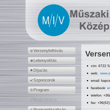
Versenyfelhívás
Versen
Lebonyolítás
cím: 6722 S
Díjazás
web:
www.a
Szponzorok
email: kapc
facebook:
w
Program
telefon: +3
Regisztráció
fax: +36(62
Programbizottság