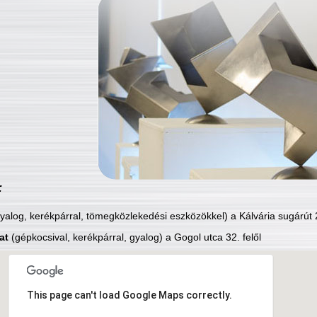
:
yalog, kerékpárral, tömegközlekedési eszközökkel) a Kálvária sugárút 2
at
(gépkocsival, kerékpárral, gyalog) a Gogol utca 32. felől
This page can't load Google Maps correctly.