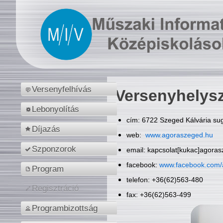
Versenyfelhívás
Versenyhelys
Lebonyolítás
cím: 6722 Szeged Kálvária sug
Díjazás
web:
www.agoraszeged.hu
Szponzorok
email: kapcsolat[kukac]agora
facebook:
www.facebook.com/
Program
telefon: +36(62)563-480
Regisztráció
fax: +36(62)563-499
Programbizottság