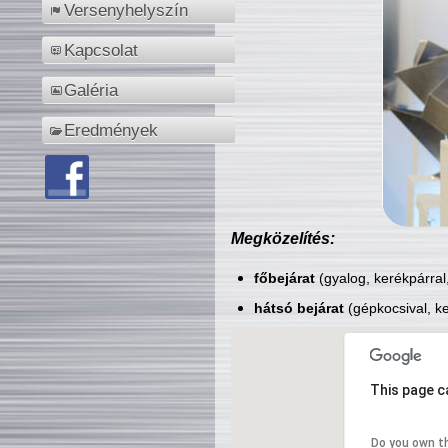
Versenyhelyszín
Kapcsolat
Galéria
Eredmények
Megközelítés:
főbejárat
(gyalog, kerékpárral
hátsó bejárat
(gépkocsival, ke
This page c
Do you own t