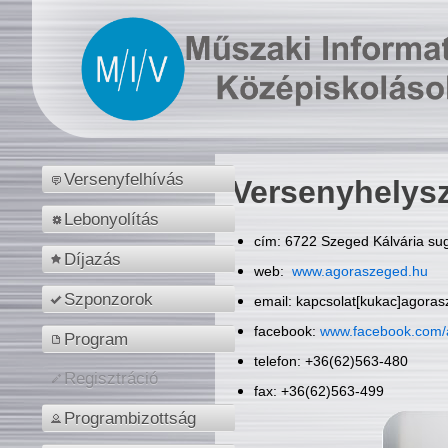
Versenyfelhívás
Versenyhelys
Lebonyolítás
cím: 6722 Szeged Kálvária sug
Díjazás
web:
www.agoraszeged.hu
Szponzorok
email: kapcsolat[kukac]agora
facebook:
www.facebook.com/
Program
telefon: +36(62)563-480
Regisztráció
fax: +36(62)563-499
Programbizottság