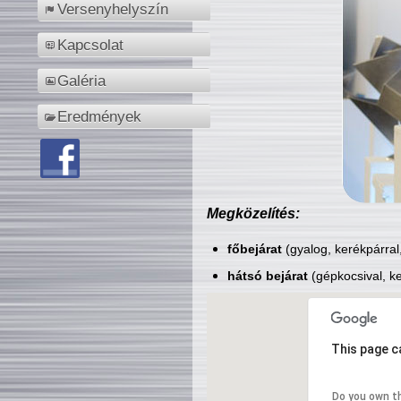
Versenyhelyszín
Kapcsolat
Galéria
Eredmények
Megközelítés:
főbejárat
(gyalog, kerékpárral
hátsó bejárat
(gépkocsival, ke
This page c
Do you own t