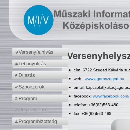
Versenyfelhívás
Versenyhelys
Lebonyolítás
cím: 6722 Szeged Kálvária sug
Díjazás
web:
www.agoraszeged.hu
Szponzorok
email: kapcsolat[kukac]agora
facebook:
www.facebook.com/
Program
telefon: +36(62)563-480
Regisztráció
fax: +36(62)563-499
Programbizottság