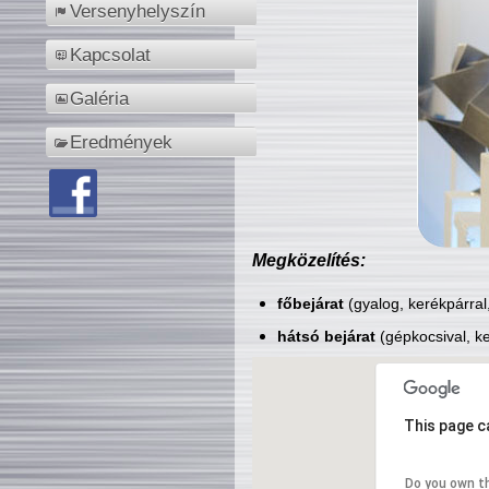
Versenyhelyszín
Kapcsolat
Galéria
Eredmények
Megközelítés:
főbejárat
(gyalog, kerékpárral
hátsó bejárat
(gépkocsival, ke
This page c
Do you own t