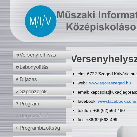
Versenyfelhívás
Versenyhelys
Lebonyolítás
cím: 6722 Szeged Kálvária sug
Díjazás
web:
www.agoraszeged.hu
Szponzorok
email: kapcsolat[kukac]agora
facebook:
www.facebook.com/
Program
telefon: +36(62)563-480
Regisztráció
fax: +36(62)563-499
Programbizottság