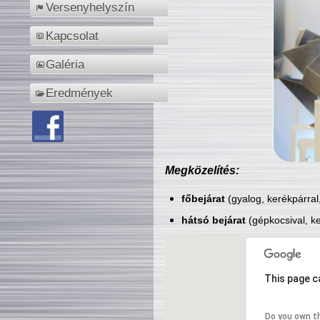
Versenyhelyszín
Kapcsolat
Galéria
Eredmények
Megközelítés:
főbejárat
(gyalog, kerékpárral
hátsó bejárat
(gépkocsival, ke
This page c
Do you own t