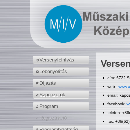
Versenyfelhívás
Versen
Lebonyolítás
cím: 6722 S
Díjazás
web:
www.a
Szponzorok
email: kapc
facebook:
w
Program
telefon: +3
Regisztráció
fax: +36(62
Programbizottság