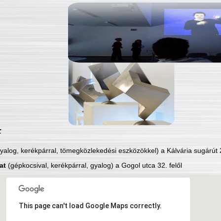
:
yalog, kerékpárral, tömegközlekedési eszközökkel) a Kálvária sugárút 2
at
(gépkocsival, kerékpárral, gyalog) a Gogol utca 32. felől
This page can't load Google Maps correctly.