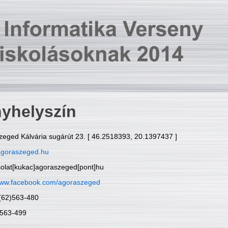
yhelyszín
zeged Kálvária sugárút 23. [ 46.2518393, 20.1397437 ]
goraszeged.hu
solat[kukac]agoraszeged[pont]hu
ww.facebook.com/agoraszeged
6(62)563-480
)563-499