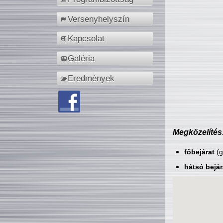
Versenyhelyszín
Kapcsolat
Galéria
Eredmények
Megközelítés
főbejárat
(g
hátsó bejár