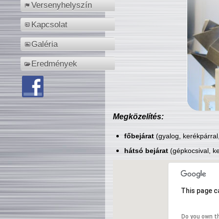
Versenyhelyszín
Kapcsolat
Galéria
Eredmények
Megközelítés:
főbejárat
(gyalog, kerékpárral
hátsó bejárat
(gépkocsival, ke
This page c
Do you own t