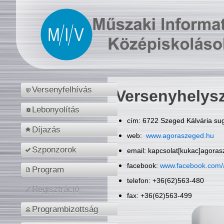
Versenyfelhívás
Versenyhelys
Lebonyolítás
cím: 6722 Szeged Kálvária sug
Díjazás
web:
www.agoraszeged.hu
Szponzorok
email: kapcsolat[kukac]agora
facebook:
www.facebook.com/
Program
telefon: +36(62)563-480
Regisztráció
fax: +36(62)563-499
Programbizottság