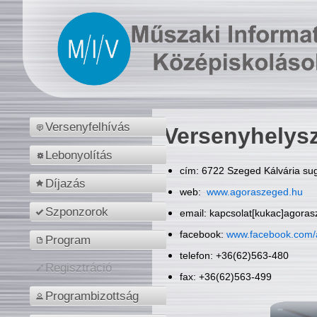
Versenyfelhívás
Versenyhelys
Lebonyolítás
cím: 6722 Szeged Kálvária sug
Díjazás
web:
www.agoraszeged.hu
Szponzorok
email: kapcsolat[kukac]agora
facebook:
www.facebook.com/
Program
telefon: +36(62)563-480
Regisztráció
fax: +36(62)563-499
Programbizottság