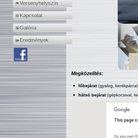
Versenyhelyszín
Kapcsolat
Galéria
Eredmények
Megközelítés:
főbejárat
(gyalog, kerékpárral
hátsó bejárat
(gépkocsival, ke
This page c
Do you own t