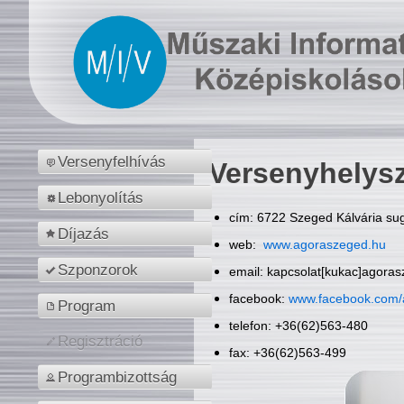
Versenyfelhívás
Versenyhelys
Lebonyolítás
cím: 6722 Szeged Kálvária sug
Díjazás
web:
www.agoraszeged.hu
Szponzorok
email: kapcsolat[kukac]agora
facebook:
www.facebook.com/
Program
telefon: +36(62)563-480
Regisztráció
fax: +36(62)563-499
Programbizottság