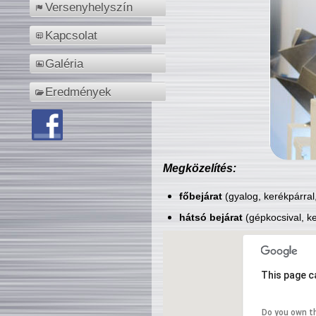
Versenyhelyszín
Kapcsolat
Galéria
Eredmények
Megközelítés:
főbejárat
(gyalog, kerékpárral
hátsó bejárat
(gépkocsival, ke
This page c
Do you own t