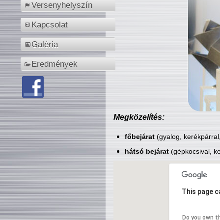
Versenyhelyszín
Kapcsolat
Galéria
Eredmények
Megközelítés:
főbejárat
(gyalog, kerékpárral
hátsó bejárat
(gépkocsival, ke
This page c
Do you own t