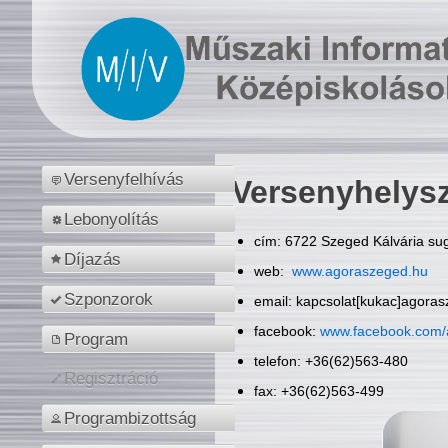
Versenyfelhívás
Versenyhelys
Lebonyolítás
cím: 6722 Szeged Kálvária sug
Díjazás
web:
www.agoraszeged.hu
Szponzorok
email: kapcsolat[kukac]agora
facebook:
www.facebook.com/
Program
telefon: +36(62)563-480
Regisztráció
fax: +36(62)563-499
Programbizottság