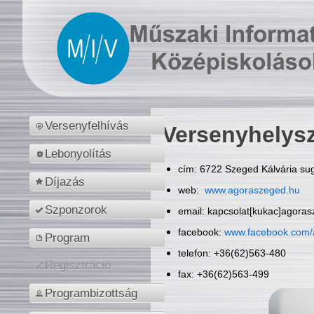
Versenyfelhívás
Versenyhelys
Lebonyolítás
cím: 6722 Szeged Kálvária sug
Díjazás
web:
www.agoraszeged.hu
Szponzorok
email: kapcsolat[kukac]agora
facebook:
www.facebook.com/
Program
telefon: +36(62)563-480
Regisztráció
fax: +36(62)563-499
Programbizottság