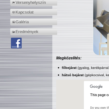
Versenyhelyszín
Kapcsolat
Galéria
Eredmények
Megközelítés:
főbejárat
(gyalog, kerékpárral
hátsó bejárat
(gépkocsival, ke
This page c
Do you own t