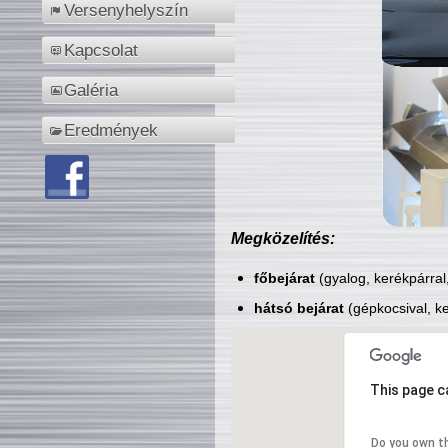
Versenyhelyszín
Kapcsolat
Galéria
Eredmények
Megközelítés:
főbejárat
(gyalog, kerékpárral
hátsó bejárat
(gépkocsival, ke
This page c
Do you own t