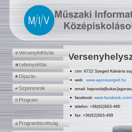
Versenyfelhívás
Versenyhelys
Lebonyolítás
cím: 6722 Szeged Kálvária sug
Díjazás
web:
www.agoraszeged.hu
Szponzorok
email: kapcsolat[kukac]agora
facebook:
www.facebook.com/
Program
telefon: +36(62)563-480
Regisztráció
fax: +36(62)563-499
Programbizottság