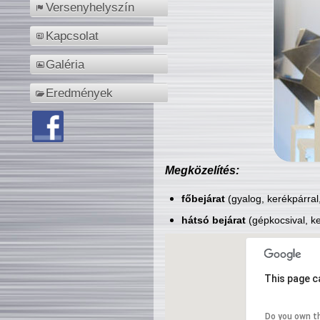
Versenyhelyszín
Kapcsolat
Galéria
Eredmények
Megközelítés:
főbejárat
(gyalog, kerékpárral
hátsó bejárat
(gépkocsival, ke
This page c
Do you own t