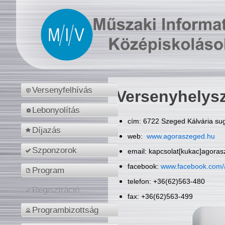
Versenyfelhívás
Versenyhelys
Lebonyolítás
cím: 6722 Szeged Kálvária sug
Díjazás
web:
www.agoraszeged.hu
Szponzorok
email: kapcsolat[kukac]agora
facebook:
www.facebook.com/
Program
telefon: +36(62)563-480
Regisztráció
fax: +36(62)563-499
Programbizottság